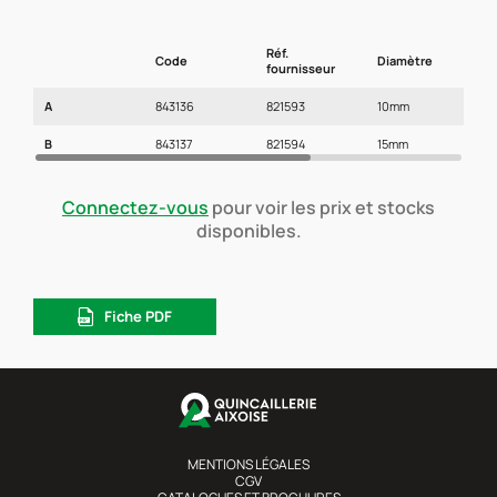
Réf.
Code
Diamètre
L
fournisseur
A
843136
821593
10mm
2
B
843137
821594
15mm
2
Connectez-vous
pour voir les prix et stocks
disponibles.
Fiche PDF
MENTIONS LÉGALES
CGV