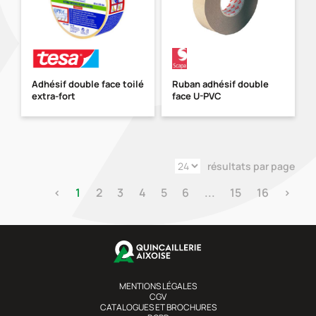
Adhésif double face toilé
Ruban adhésif double
extra-fort
face U-PVC
résultats par page
‹
1
2
3
4
5
6
...
15
16
›
MENTIONS LÉGALES
CGV
CATALOGUES ET BROCHURES