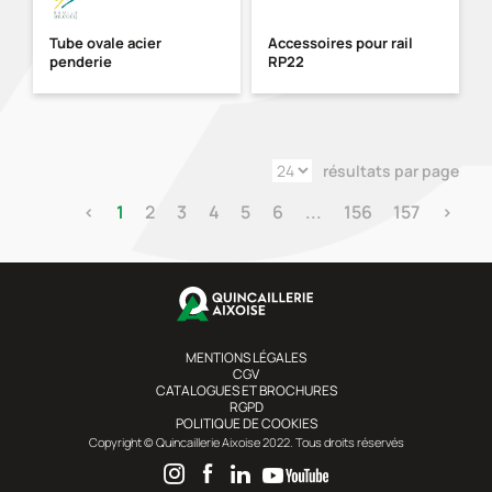
Tube ovale acier
Accessoires pour rail
penderie
RP22
résultats par page
‹
1
2
3
4
5
6
...
156
157
›
MENTIONS LÉGALES
CGV
CATALOGUES ET BROCHURES
RGPD
POLITIQUE DE COOKIES
Copyright © Quincaillerie Aixoise 2022. Tous droits réservés