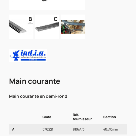
B
C
Main courante
Main courante en demi-rond.
Réf.
Code
Section
L
fournisseur
A
576221
810/A/3
40x10mm
3