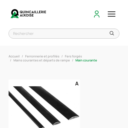
Accueil
Ferronnerie et profilés
Fers forgés
Mains courantes et départs de rampe
Main courante
A