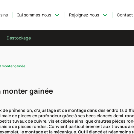
sins
Qui sommes-nous
Rejoignez-nous
Contact
Déstockage
à monter gainée
à monter gainée
x de préhension, d’ajustage et de montage dans des endroits diffic
timale de pièces en profondeur grâce à ses becs élancés demi-ronds
petits tuyaux de cuivre, vis et câbles ainsi que d’autres pièces ro
saisie de pièces rondes. Convient particulièrement aux travaux à 
exemple), le montage et la mécanique. Outil élancé et néanmoins ro