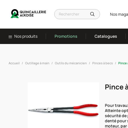
Nos maga
Nos produits
Promotions
Catalogues
Accueil
Outillage à main
Outils du mécanicien
Pinces à becs
Pince 
Pince 
Pour travau
Atteinte op
sécurité de 
denté pour 
moteur, par 