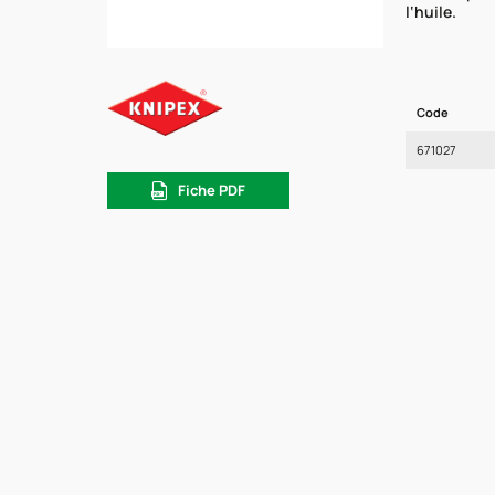
l‘huile.
Code
671027
Fiche PDF