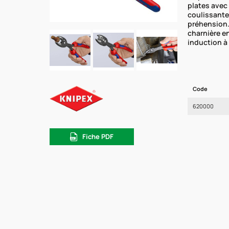
plates avec 
coulissante
préhension. 
charnière e
induction à
Code
620000
Fiche PDF