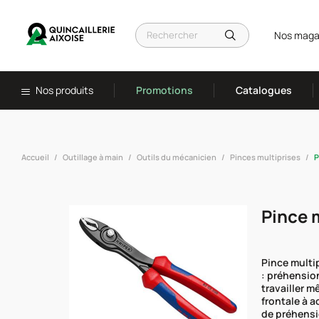
Nos maga
Nos produits
Promotions
Catalogues
Accueil
Outillage à main
Outils du mécanicien
Pinces multiprises
P
Pince 
Pince multip
: préhension
travailler 
frontale à a
de préhensio