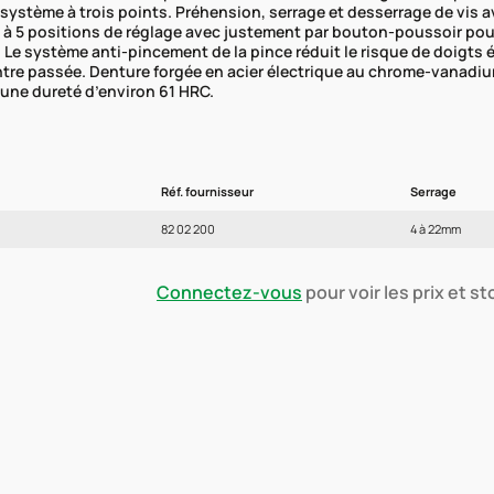
système à trois points. Préhension, serrage et desserrage de vis av
 à 5 positions de réglage avec justement par bouton-poussoir pour
Le système anti-pincement de la pince réduit le risque de doigts é
ntre passée. Denture forgée en acier électrique au chrome-vanadiu
 une dureté d’environ 61 HRC.
Réf. fournisseur
Serrage
82 02 200
4 à 22mm
Connectez-vous
pour voir les prix et s