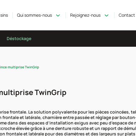
sins
Qui sommes-nous
Rejoignez-nous
Contact
Déstockage
ince multiprise TwinGrip
multiprise TwinGrip
rise frontale. La solution polyvalente pour les pièces coincées, t
 frontale et latérale, charnière entre passée et réglage par bouto
même dans des espaces d’installation exigus avec peu d’espace de 
ccroche élevée grâce à une denture robuste et un rapport de démult
n frontale et latérale pour des diamètres et des largeurs sur plats