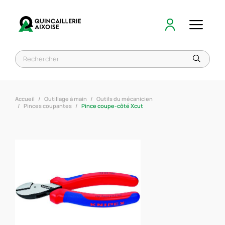
Accueil
Outillage à main
Outils du mécanicien
Pinces coupantes
Pince coupe-côté Xcut