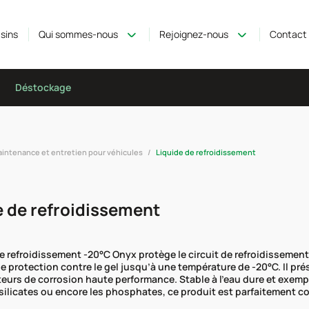
sins
Qui sommes-nous
Rejoignez-nous
Contact
Déstockage
intenance et entretien pour véhicules
Liquide de refroidissement
e de refroidissement
e refroidissement -20°C Onyx protège le circuit de refroidissement 
e protection contre le gel jusqu’à une température de -20°C. Il pr
teurs de corrosion haute performance. Stable à l’eau dure et exempt
 silicates ou encore les phosphates, ce produit est parfaitement 