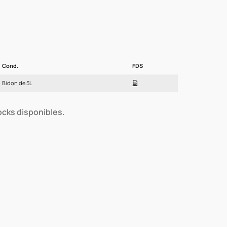
Cond.
FDS
Bidon de 5L
tocks disponibles.