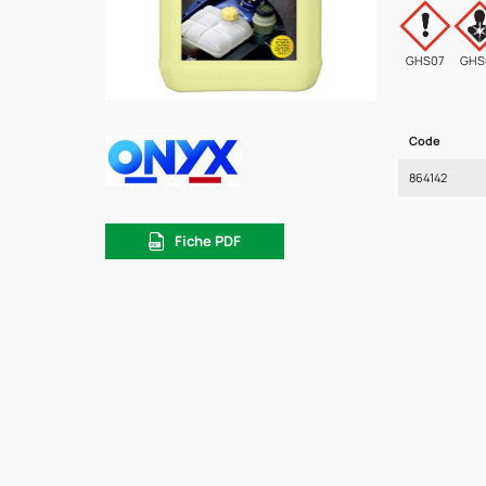
GHS07
GHS
Code
864142
Fiche PDF