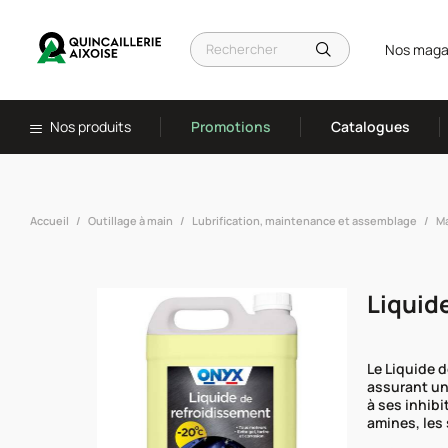
Nos maga
Nos produits
Promotions
Catalogues
Accueil
Outillage à main
Lubrification, maintenance et assemblage
Ma
Liquid
Le Liquide d
assurant un
à ses inhibi
amines, les