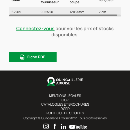
fournisseur
coupe
622091
90 25 20
12 à 25mm
21cm
Connectez-vous
pour voir les prix et stocks
disponibles.
Fiche PDF
MENTIONS LÉGALES
CGV
CATALOGUES ET BROCHURES
RGPD
POLITIQUE DE COOKIES
Copyright © Quincaillerie Aixoise 2022. Tous droits réservés