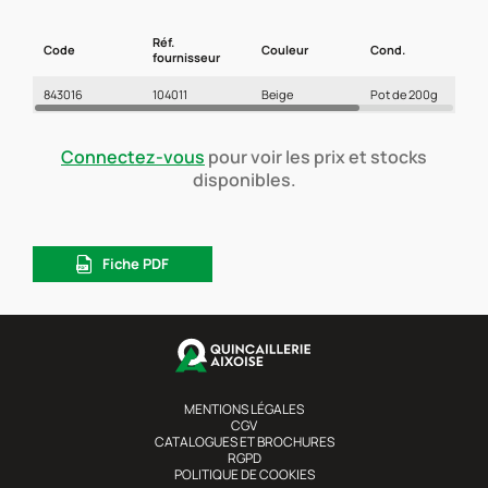
Réf.
Code
Couleur
Cond.
F
fournisseur
843016
104011
Beige
Pot de 200g
Connectez-vous
pour voir les prix et stocks
disponibles.
Fiche PDF
MENTIONS LÉGALES
CGV
CATALOGUES ET BROCHURES
RGPD
POLITIQUE DE COOKIES