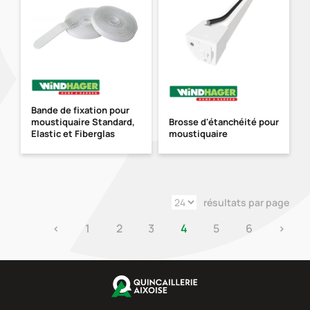
Bande de fixation pour
moustiquaire Standard,
Brosse d'étanchéité pour
Elastic et Fiberglas
moustiquaire
résultats par page
‹
1
2
3
4
5
6
›