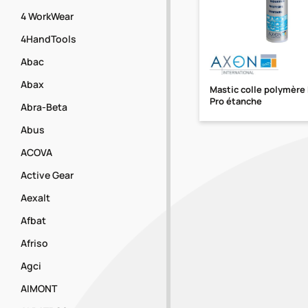
4 WorkWear
4HandTools
Abac
Abax
Mastic colle polymèr
Pro étanche
Abra-Beta
Abus
ACOVA
Active Gear
Aexalt
Afbat
Afriso
Agci
AIMONT