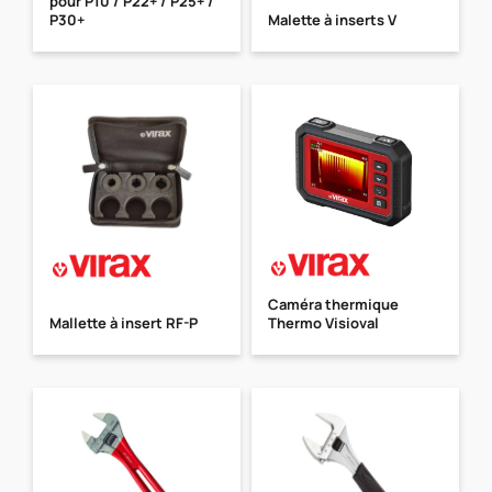
pour P10 / P22+ / P25+ /
P30+
Malette à inserts V
Caméra thermique
Mallette à insert RF-P
Thermo Visioval