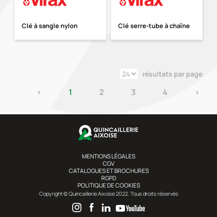
Clé à sangle nylon
Clé serre-tube à chaîne
résultats par page
‹
1
2
3
4
›
MENTIONS LÉGALES
CGV
CATALOGUES ET BROCHURES
RGPD
POLITIQUE DE COOKIES
Copyright © Quincaillerie Aixoise 2022. Tous droits réservés