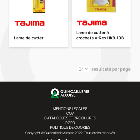
Lame de cutter à
Lame de cutter
crochets V-Rex HKB-10B
résultats par page
MENTIONS LÉGALES
CGV
CATALOGUES ET BROCHURES
RGPD
POLITIQUE DE COOKIES
Copyright © Quincaillerie Aixoise 2022. Tous droits réservés