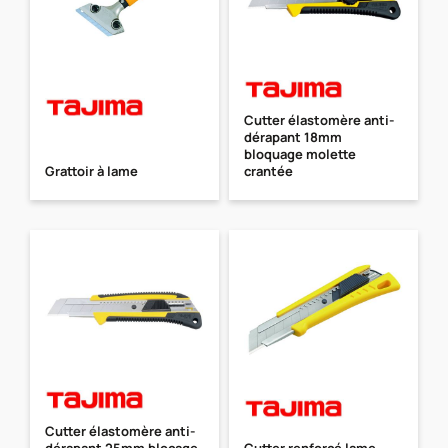
Cutter élastomère anti-
dérapant 18mm
bloquage molette
Grattoir à lame
crantée
Cutter élastomère anti-
dérapant 25mm blocage
Cutter renforcé lame