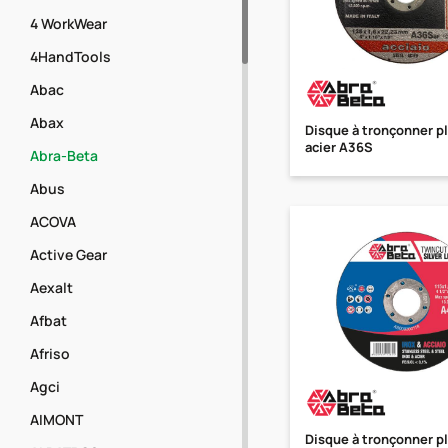
4 WorkWear
4HandTools
Abac
Abax
Disque à tronçonner pl
acier A36S
Abra-Beta
Abus
ACOVA
Active Gear
Aexalt
Afbat
Afriso
Agci
AIMONT
Disque à tronçonner pl