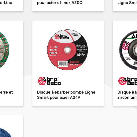
verLine
pour acier et inox A30Q
Ligne Sma
erre et
Disque à ébarber bombé Ligne
Disque à l
Smart pour acier A24P
zirconium 