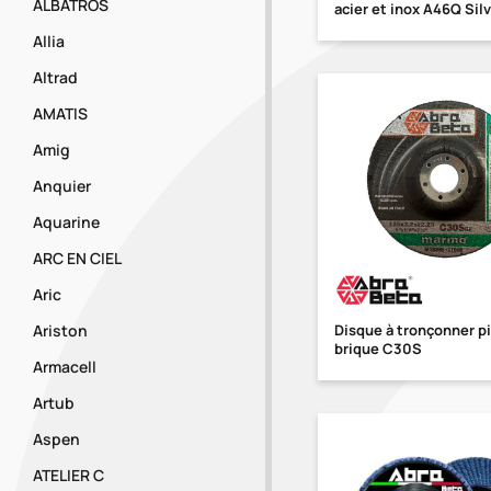
ALBATROS
acier et inox A46Q Sil
Allia
Altrad
AMATIS
Amig
Anquier
Aquarine
ARC EN CIEL
Aric
Disque à tronçonner pi
Ariston
brique C30S
Armacell
Artub
Aspen
ATELIER C