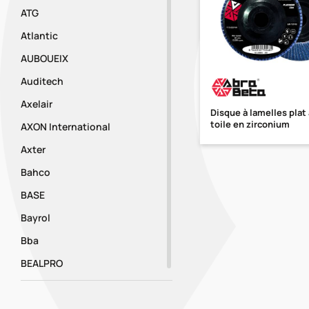
ATG
Atlantic
AUBOUEIX
Auditech
Axelair
Disque à lamelles plat
toile en zirconium
AXON International
Axter
Bahco
BASE
Bayrol
Bba
BEALPRO
Bemis
BENFER