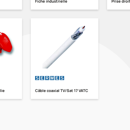
Fiche industrielle
Prise droi
lie
Câble coaxial TV/Sat 17 VATC