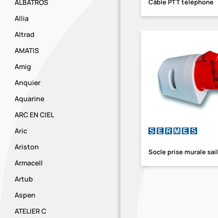
ALBATROS
Câble PTT téléphone
Allia
Altrad
AMATIS
Amig
Anquier
Aquarine
ARC EN CIEL
Aric
Ariston
Socle prise murale sail
Armacell
Artub
Aspen
ATELIER C