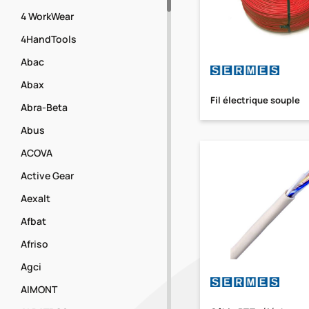
4 WorkWear
4HandTools
Abac
Abax
Fil électrique souple
Abra-Beta
Abus
ACOVA
Active Gear
Aexalt
Afbat
Afriso
Agci
AIMONT