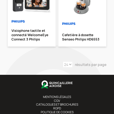
Visiophone tactile et
connecté WelcomeEye
Cafetière à dosette
Connect 3 Philips
Senseo Philips HD6553
résultats par page
MENTIONS LÉGALES
CGV
CATALOGUES ET BROCHURES
RGPD
POLITIQUE DE COOKIES