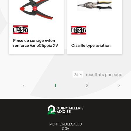
Pince de serrage nylon
renforcé VarioClippix XV
Cisaille type aviation
résultats par page
‹
1
2
›
MENTIONS LÉGALES
CGV