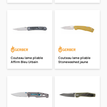
Couteau lame pliable
Couteau lame pliable
Affirm Bleu Urbain
Stonewashed jaune