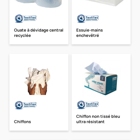
Ouate à dévidage central
Essuie-mains
recyclée
enchevêtré
Chiffon non tissé bleu
Chiffons
ultra résistant