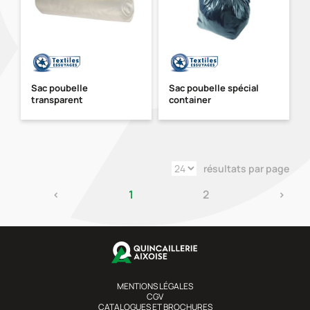
Sac poubelle
Sac poubelle spécial
transparent
container
résultats par page
‹
1
2
›
MENTIONS LÉGALES
CGV
CATALOGUES ET BROCHURES