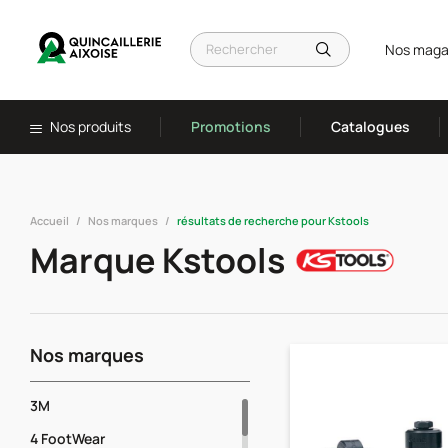
Nos maga
Nos produits
Promotions
Catalogues
Accueil
Nos marques
résultats de recherche pour Kstools
Marque Kstools
Nos marques
3M
4 FootWear