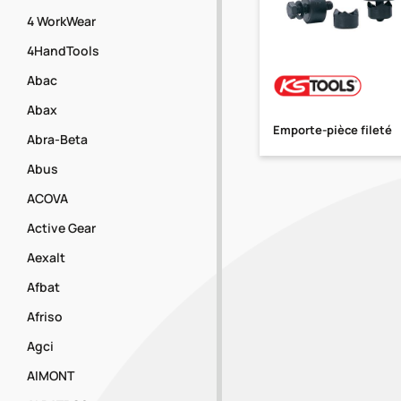
4 WorkWear
4HandTools
Abac
Abax
Emporte-pièce fileté
Abra-Beta
Abus
ACOVA
Active Gear
Aexalt
Afbat
Afriso
Agci
AIMONT