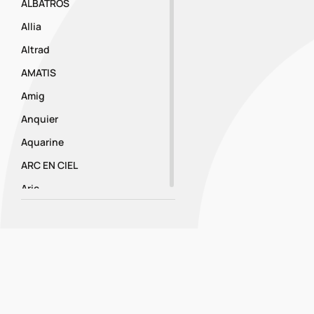
ALBATROS
Allia
Altrad
AMATIS
Amig
Anquier
Aquarine
ARC EN CIEL
Aric
Ariston
Armacell
résultats par pa
Artub
Aspen
ATELIER C