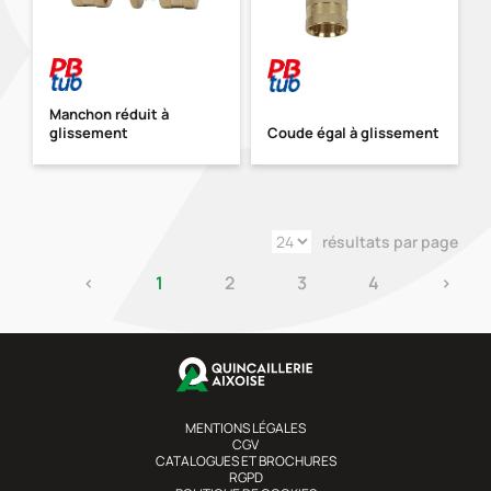
Manchon réduit à
glissement
Coude égal à glissement
résultats par page
‹
1
2
3
4
›
MENTIONS LÉGALES
CGV
CATALOGUES ET BROCHURES
RGPD