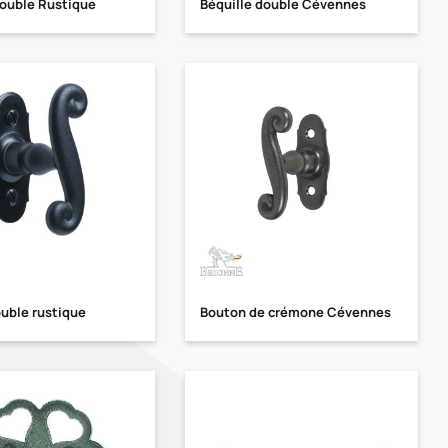
double Rustique
Béquille double Cévennes
uble rustique
Bouton de crémone Cévennes