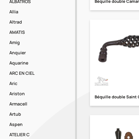
ALBATROS
Béquille double Cama
Allia
Altrad
AMATIS
Amig
Anquier
Aquarine
ARC EN CIEL
Aric
Ariston
Béquille double Saint
Armacell
Artub
Aspen
ATELIER C