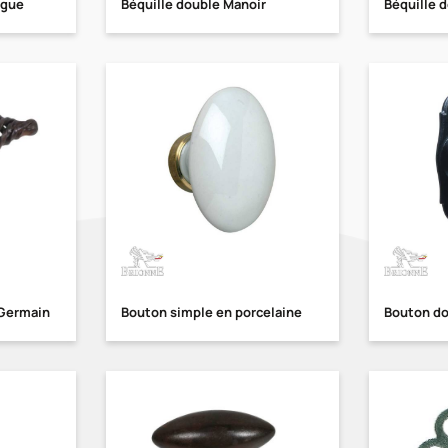
rgue
Béquille double Manoir
Béquille 
 Germain
Bouton simple en porcelaine
Bouton do