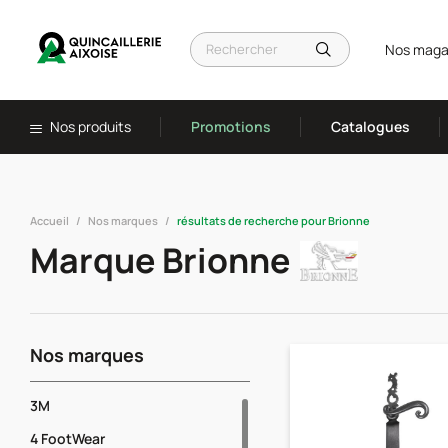
Nos maga
Nos produits
Promotions
Catalogues
Accueil
Nos marques
résultats de recherche pour Brionne
Marque Brionne
Nos marques
3M
4 FootWear