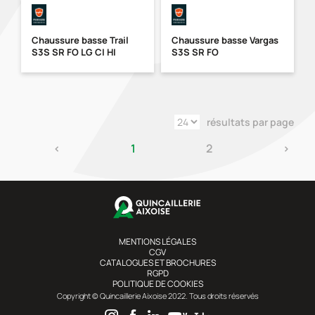
Chaussure basse Trail
Chaussure basse Vargas
S3S SR FO LG CI HI
S3S SR FO
résultats par page
‹
1
2
›
MENTIONS LÉGALES
CGV
CATALOGUES ET BROCHURES
RGPD
POLITIQUE DE COOKIES
Copyright © Quincaillerie Aixoise 2022. Tous droits réservés