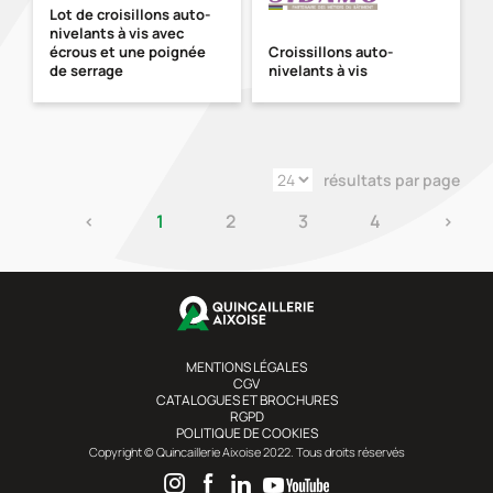
Lot de croisillons auto-
nivelants à vis avec
écrous et une poignée
Croissillons auto-
de serrage
nivelants à vis
résultats par page
‹
1
2
3
4
›
MENTIONS LÉGALES
CGV
CATALOGUES ET BROCHURES
RGPD
POLITIQUE DE COOKIES
Copyright © Quincaillerie Aixoise 2022. Tous droits réservés