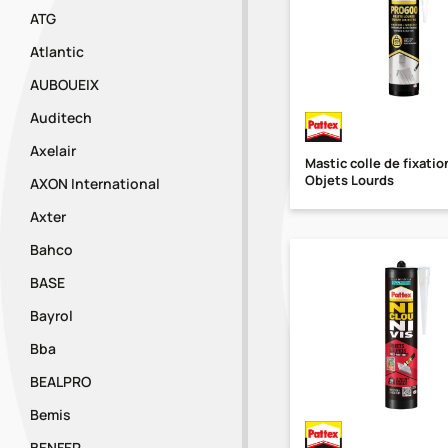
ATG
Atlantic
AUBOUEIX
Auditech
Axelair
Mastic colle de fixat
Objets Lourds
AXON International
Axter
Bahco
BASE
Bayrol
Bba
BEALPRO
Bemis
BENFER