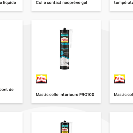
e liquide
Colle contact néoprène gel
températ
pont de
Mastic colle intérieure PRO100
Mastic co