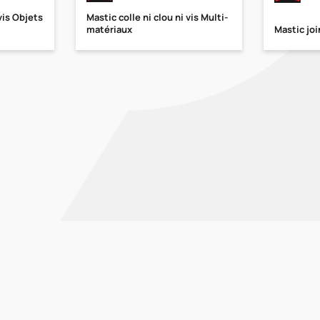
 vis Objets
Mastic colle ni clou ni vis Multi-
matériaux
Mastic joi
ge
NS LÉGALES
CGV
CATALOGUES ET BROCHURES
RGPD
POLITIQUE DE