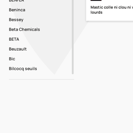
Mastic colle ni clou ni
Beninca
lourds
Bessey
Beta Chemicals
BETA
Beuzault
Bic
Bilcocq seuils
Bionaire
Blanchon
BLS
résultats par pa
Bolle Safety
Bosch
Bostik
MENTIO