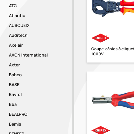
ATG
Atlantic
AUBOUEIX
Auditech
Axelair
Coupe-câbles à cliquet
1000V
AXON International
Axter
Bahco
BASE
Bayrol
Bba
BEALPRO
Bemis
BENFER