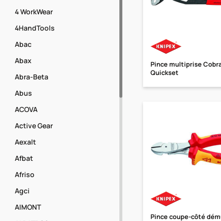
4 WorkWear
4HandTools
Abac
Abax
Pince multiprise Cobr
Quickset
Abra-Beta
Abus
ACOVA
Active Gear
Aexalt
Afbat
Afriso
Agci
AIMONT
Pince coupe-côté dému