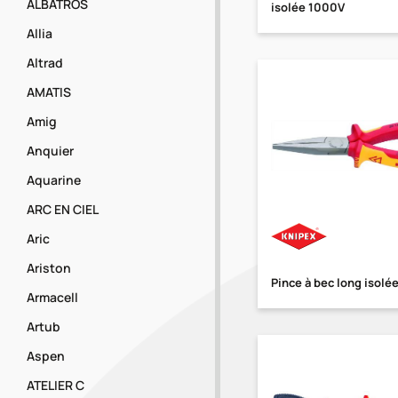
ALBATROS
isolée 1000V
Allia
Altrad
AMATIS
Amig
Anquier
Aquarine
ARC EN CIEL
Aric
Ariston
Pince à bec long isolé
Armacell
Artub
Aspen
ATELIER C