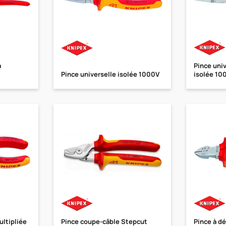
a
Pince uni
Pince universelle isolée 1000V
isolée 10
ltipliée
Pince coupe-câble Stepcut
Pince à d