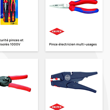
urité pinces et
 isolés 1000V
Pince électricien multi-usages