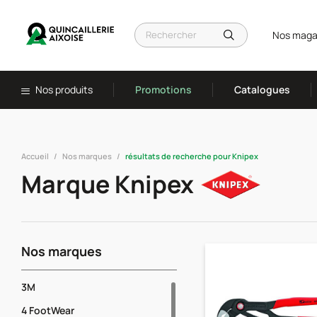
Nos maga
Nos produits
Promotions
Catalogues
Accueil
Nos marques
résultats de recherche pour Knipex
Marque Knipex
Nos marques
3M
4 FootWear