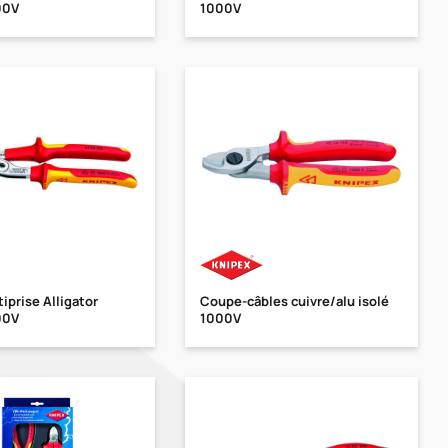
00V
1000V
iprise Alligator
Coupe-câbles cuivre/alu isolé
00V
1000V