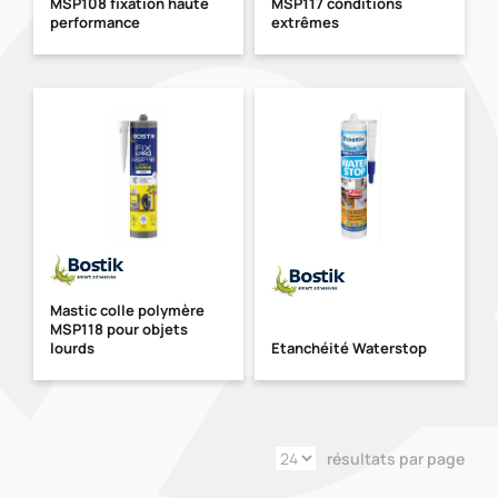
MSP108 fixation haute
MSP117 conditions
performance
extrêmes
Mastic colle polymère
MSP118 pour objets
lourds
Etanchéité Waterstop
résultats par page